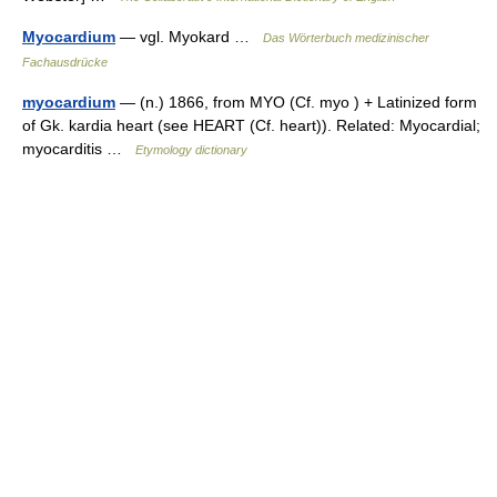
Myocardium
— vgl. Myokard …
Das Wörterbuch medizinischer
Fachausdrücke
myocardium
— (n.) 1866, from MYO (Cf. myo ) + Latinized form
of Gk. kardia heart (see HEART (Cf. heart)). Related: Myocardial;
myocarditis …
Etymology dictionary