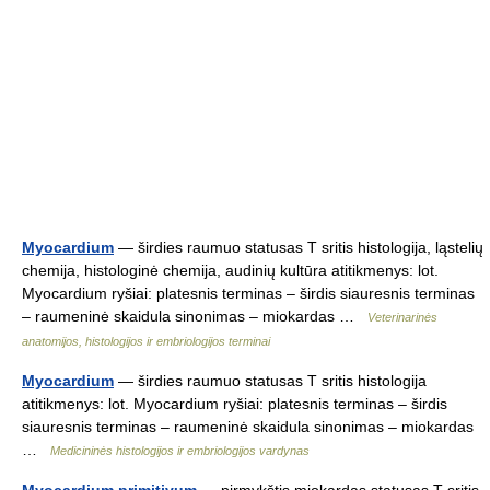
Myocardium
— širdies raumuo statusas T sritis histologija, ląstelių
chemija, histologinė chemija, audinių kultūra atitikmenys: lot.
Myocardium ryšiai: platesnis terminas – širdis siauresnis terminas
– raumeninė skaidula sinonimas – miokardas …
Veterinarinės
anatomijos, histologijos ir embriologijos terminai
Myocardium
— širdies raumuo statusas T sritis histologija
atitikmenys: lot. Myocardium ryšiai: platesnis terminas – širdis
siauresnis terminas – raumeninė skaidula sinonimas – miokardas
…
Medicininės histologijos ir embriologijos vardynas