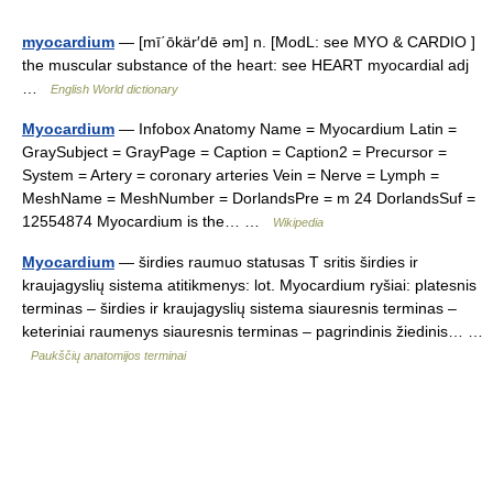
myocardium
— [mī΄ōkär′dē əm] n. [ModL: see MYO & CARDIO ]
the muscular substance of the heart: see HEART myocardial adj
…
English World dictionary
Myocardium
— Infobox Anatomy Name = Myocardium Latin =
GraySubject = GrayPage = Caption = Caption2 = Precursor =
System = Artery = coronary arteries Vein = Nerve = Lymph =
MeshName = MeshNumber = DorlandsPre = m 24 DorlandsSuf =
12554874 Myocardium is the… …
Wikipedia
Myocardium
— širdies raumuo statusas T sritis širdies ir
kraujagyslių sistema atitikmenys: lot. Myocardium ryšiai: platesnis
terminas – širdies ir kraujagyslių sistema siauresnis terminas –
keteriniai raumenys siauresnis terminas – pagrindinis žiedinis… …
Paukščių anatomijos terminai