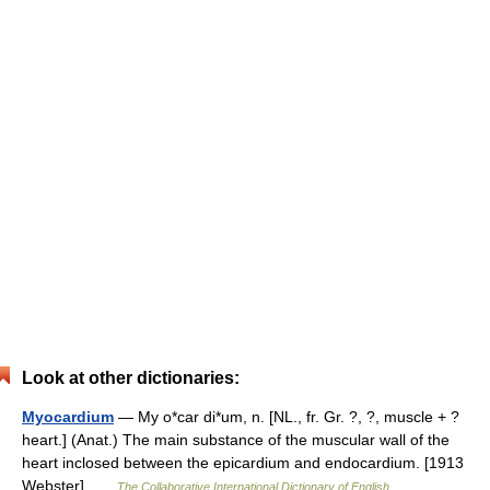
Look at other dictionaries:
Myocardium
— My o*car di*um, n. [NL., fr. Gr. ?, ?, muscle + ?
heart.] (Anat.) The main substance of the muscular wall of the
heart inclosed between the epicardium and endocardium. [1913
Webster] …
The Collaborative International Dictionary of English