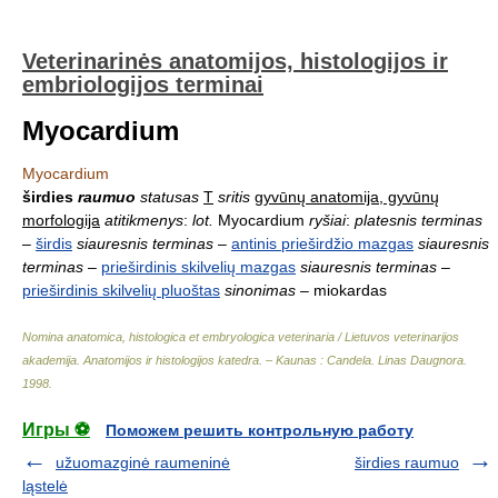
Veterinarinės anatomijos, histologijos ir
embriologijos terminai
Myocardium
Myocardium
širdies
raumuo
statusas
T
sritis
gyvūnų anatomija, gyvūnų
morfologija
atitikmenys
:
lot.
Myocardium
ryšiai
:
platesnis terminas
–
širdis
siauresnis terminas
–
antinis prieširdžio mazgas
siauresnis
terminas
–
prieširdinis skilvelių mazgas
siauresnis terminas
–
prieširdinis skilvelių pluoštas
sinonimas
– miokardas
Nomina anatomica, histologica et embryologica veterinaria / Lietuvos veterinarijos
akademija. Anatomijos ir histologijos katedra. – Kaunas : Candela
.
Linas Daugnora
.
1998
.
Игры ⚽
Поможем решить контрольную работу
užuomazginė raumeninė
širdies raumuo
ląstelė