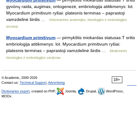
Myocardium primitivum
— pirmykštis miokardas statusas T sritis
gyvūnų raida, augimas, ontogenezė, embriologija atitikmenys: lot.
Myocardium primitivum ryšiai: platesnis terminas – paprastoji
vamzdelinė širdis …
Veterinarinės anatomijos, histologijos ir embriologijos
terminai
Myocardium primitivum
— pirmykštis miokardas statusas T sritis
embriologija atitikmenys: lot. Myocardium primitivum ryšiai:
platesnis terminas – paprastoji vamzdelinė širdis …
Medicininės
histologijos ir embriologijos vardynas
© Academic, 2000-2026
18+
Contact us:
Technical Support
,
Advertising
Dictionaries export
, created on PHP,
Joomla,
Drupal,
WordPress,
MODx.